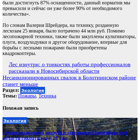
были достигнуть 87% оснащенности, данный норматив мы
превысили и сейчас он уже более 90% от необходимого
количества».
По словам Валерия Шрейдера, на технику, розданную
лесхозам 25 января, было потрачено 44 млн руб. Помимо
лесопожарной техники, также были закуплены культиваторы,
плуги, воздуходувки и другое оборудование, впервые для
борьбы с лесными пожарами были приобретены
квадрокоптеры.
Навигация
Лес изнутри: о тонкостях работы профессионалов
рассказали в Новосибирской области
по
Несанкционированных свалок в Болотнинском районе
записям
станет меньше
Раздел:
Экология
Темы:
Пожары
,
Техника
Похожая запись
Экология
Объём незаконной вырубки деревьев в Новосибирской
области сократился в 29 раз