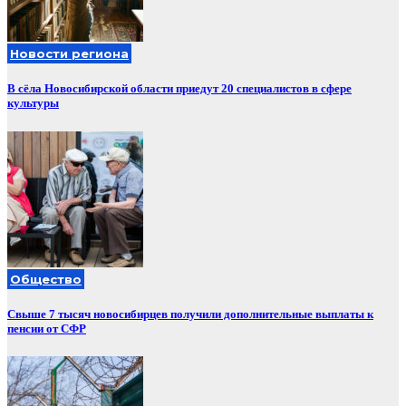
Новости региона
В сёла Новосибирской области приедут 20 специалистов в сфере
культуры
Общество
Свыше 7 тысяч новосибирцев получили дополнительные выплаты к
пенсии от СФР