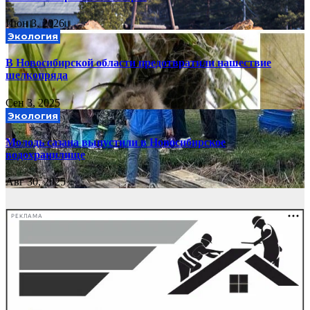
Июн 3, 2026
Экология
В Новосибирской области предотвратили нашествие
шелкопряда
Сен 3, 2025
Экология
Молодь сазана выпустили в Новосибирское
водохранилище
Авг 30, 2025
РЕКЛАМА