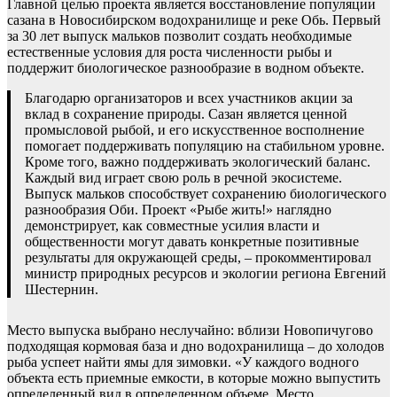
Главной целью проекта является восстановление популяции
сазана в Новосибирском водохранилище и реке Обь. Первый
за 30 лет выпуск мальков позволит создать необходимые
естественные условия для роста численности рыбы и
поддержит биологическое разнообразие в водном объекте.
Благодарю организаторов и всех участников акции за
вклад в сохранение природы. Сазан является ценной
промысловой рыбой, и его искусственное восполнение
помогает поддерживать популяцию на стабильном уровне.
Кроме того, важно поддерживать экологический баланс.
Каждый вид играет свою роль в речной экосистеме.
Выпуск мальков способствует сохранению биологического
разнообразия Оби. Проект «Рыбе жить!» наглядно
демонстрирует, как совместные усилия власти и
общественности могут давать конкретные позитивные
результаты для окружающей среды, – прокомментировал
министр природных ресурсов и экологии региона Евгений
Шестернин.
Место выпуска выбрано неслучайно: вблизи Новопичугово
подходящая кормовая база и дно водохранилища – до холодов
рыба успеет найти ямы для зимовки. «У каждого водного
объекта есть приемные емкости, в которые можно выпустить
определенный вид в определенном объеме. Место