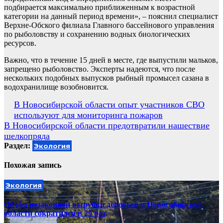
подбирается максимально приближенным к возрастной
категории на данный период времени», – пояснил специалист
Верхне-Обского филиала Главного бассейнового управления
по рыболовству и сохранению водных биологических
ресурсов.
Важно, что в течение 15 дней в месте, где выпустили мальков,
запрещено рыболовство. Эксперты надеются, что после
нескольких подобных выпусков рыбный промысел сазана в
водохранилище возобновится.
Навигация
В Новосибирской области опыт участников СВО
используют для мониторинга пожаров
по
В Новосибирской области предотвратили нашествие
записям
шелкопряда
Раздел:
Экология
Похожая запись
Экология
Объём незаконной вырубки деревьев в Новосибирской
области сократился в 29 раз