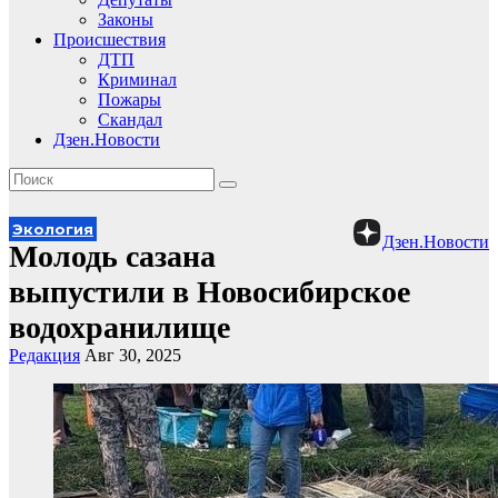
Законы
Происшествия
ДТП
Криминал
Пожары
Скандал
Дзен.Новости
Экология
Дзен.Новости
Молодь сазана
выпустили в Новосибирское
водохранилище
Редакция
Авг 30, 2025