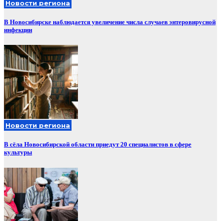
Новости региона
В Новосибирске наблюдается увеличение числа случаев энтеровирусной
инфекции
Новости региона
В сёла Новосибирской области приедут 20 специалистов в сфере
культуры