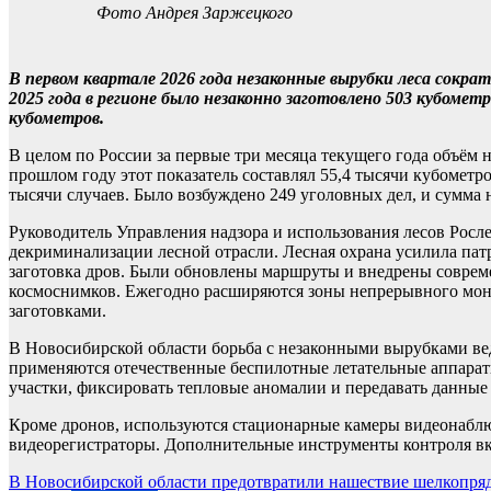
Фото Андрея Заржецкого
В первом квартале 2026 года незаконные вырубки леса сократ
2025 года в регионе было незаконно заготовлено 503 кубомет
кубометров.
В целом по России за первые три месяца текущего года объём 
прошлом году этот показатель составлял 55,4 тысячи кубометро
тысячи случаев. Было возбуждено 249 уголовных дел, и сумма
Руководитель Управления надзора и использования лесов Рос
декриминализации лесной отрасли. Лесная охрана усилила пат
заготовка дров. Были обновлены маршруты и внедрены соврем
космоснимков. Ежегодно расширяются зоны непрерывного мони
заготовками.
В Новосибирской области борьба с незаконными вырубками ве
применяются отечественные беспилотные летательные аппарат
участки, фиксировать тепловые аномалии и передавать данные
Кроме дронов, используются стационарные камеры видеонабл
видеорегистраторы. Дополнительные инструменты контроля в
Навигация
В Новосибирской области предотвратили нашествие шелкопря