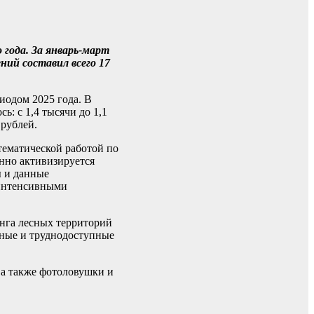
 года. За январь-март
ний составил всего 17
иодом 2025 года. В
ь: с 1,4 тысячи до 1,1
 рублей.
тематической работой по
онно активизируется
ы и данные
 интенсивными
нга лесных территорий
нные и труднодоступные
а также фотоловушки и