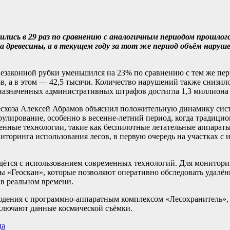
ились в 29 раз по сравнению с аналогичным периодом прошлого
ра древесины, а в текущем году за тот же период объём наруше
незаконной рубки уменьшился на 23% по сравнению с тем же пер
в, а в этом — 42,5 тысячи. Количество нарушений также снизилос
 назначенных административных штрафов достигла 1,3 миллиона
лесхоза Алексей Абрамов объяснил положительную динамику сис
рулирование, особенно в весенне-летний период, когда традици
енные технологии, такие как беспилотные летательные аппарат
торинга использования лесов, в первую очередь на участках с
дётся с использованием современных технологий. Для монитори
ы «Геоскан», которые позволяют оперативно обследовать удалё
 в реальном времени.
юдения с программно-аппаратным комплексом «Лесохранитель», 
ключают данные космической съёмки.
да