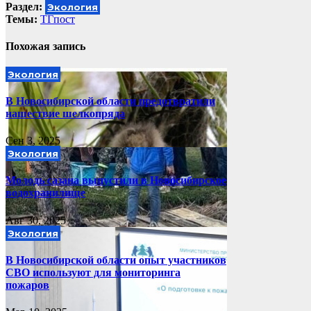
Раздел:
Экология
по
Темы:
ТГпост
записям
Похожая запись
Экология
В Новосибирской области предотвратили
нашествие шелкопряда
Сен 3, 2025
Экология
Молодь сазана выпустили в Новосибирское
водохранилище
Авг 30, 2025
Экология
В Новосибирской области опыт участников
СВО используют для мониторинга
пожаров