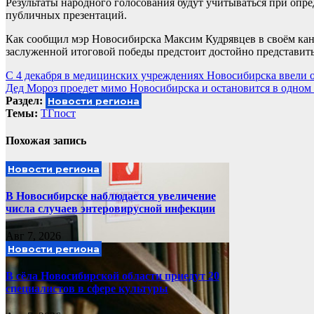
Результаты народного голосования будут учитываться при опре
публичных презентаций.
Как сообщил мэр Новосибирска Максим Кудрявцев в своём кана
заслуженной итоговой победы предстоит достойно представить 
Навигация
С 4 декабря в медицинских учреждениях Новосибирска ввели 
Дед Мороз проедет мимо Новосибирска и остановится в одном
по
Раздел:
Новости региона
записям
Темы:
ТГпост
Похожая запись
Новости региона
В Новосибирске наблюдается увеличение
числа случаев энтеровирусной инфекции
Авг 7, 2026
Новости региона
В сёла Новосибирской области приедут 20
специалистов в сфере культуры