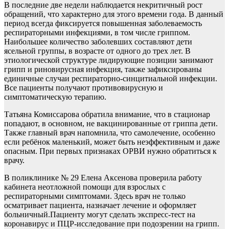
В последние две недели наблюдается некритичный рост
обращений, что характерно для этого времени года. В данный
период всегда фиксируется повышенная заболеваемость
респираторными инфекциями, в том числе гриппом.
Наибольшее количество заболевших составляют дети
ясельной группы, в возрасте от одного до трех лет. В
этиологической структуре лидирующие позиции занимают
грипп и риновирусная инфекция, также зафиксированы
единичные случаи респираторно-синцитиальной инфекции.
Все пациенты получают противовирусную и
симптоматическую терапию.
Татьяна Комиссарова обратила внимание, что в стационар
попадают, в основном, не вакцинированные от гриппа дети.
Также главный врач напомнила, что самолечение, особенно
если ребёнок маленький, может быть неэффективным и даже
опасным. При первых признаках ОРВИ нужно обратиться к
врачу.
В поликлинике № 29 Елена Аксенова проверила работу
кабинета неотложной помощи для взрослых с
респираторными симптомами. Здесь врач не только
осматривает пациента, назначает лечение и оформляет
больничный.Пациенту могут сделать экспресс-тест на
коронавирус и ПЦР-исследование при подозрении на грипп.