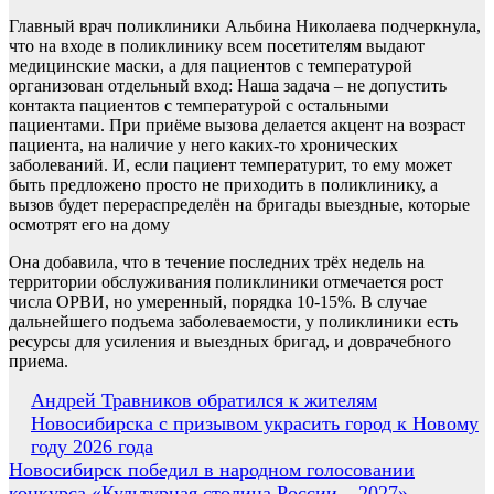
Главный врач поликлиники Альбина Николаева подчеркнула,
что на входе в поликлинику всем посетителям выдают
медицинские маски, а для пациентов с температурой
организован отдельный вход: Наша задача – не допустить
контакта пациентов с температурой с остальными
пациентами. При приёме вызова делается акцент на возраст
пациента, на наличие у него каких-то хронических
заболеваний. И, если пациент температурит, то ему может
быть предложено просто не приходить в поликлинику, а
вызов будет перераспределён на бригады выездные, которые
осмотрят его на дому
Она добавила, что в течение последних трёх недель на
территории обслуживания поликлиники отмечается рост
числа ОРВИ, но умеренный, порядка 10-15%. В случае
дальнейшего подъема заболеваемости, у поликлиники есть
ресурсы для усиления и выездных бригад, и доврачебного
приема.
Навигация
Андрей Травников обратился к жителям
Новосибирска с призывом украсить город к Новому
по
году 2026 года
записям
Новосибирск победил в народном голосовании
конкурса «Культурная столица России – 2027»