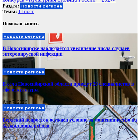
Раздел:
Новости региона
Темы:
ТГпост
Похожая запись
Новости региона
В Новосибирске наблюдается увеличение числа случаев
энтеровирусной инфекции
Авг 7, 2026
Новости региона
В сёла Новосибирской области приедут 20 специалистов в
сфере культуры
Авг 7, 2026
Новости региона
Бердский подросток осужден условно за мошенничество на
3,5 миллиона рублей
Авг 7, 2026