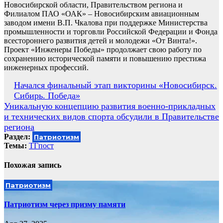
Новосибирской области, Правительством региона и
Филиалом ПАО «ОАК» – Новосибирским авиационным
заводом имени В.П. Чкалова при поддержке Министерства
промышленности и торговли Российской Федерации и Фонда
всестороннего развития детей и молодежи «От Винта!».
Проект «Инженеры Победы» продолжает свою работу по
сохранению исторической памяти и повышению престижа
инженерных профессий.
Навигация
Начался финальный этап викторины «Новосибирск.
Сибирь. Победа»
по
Уникальную концепцию развития военно-прикладных
записям
и технических видов спорта обсудили в Правительстве
региона
Раздел:
Патриотизм
Темы:
ТГпост
Похожая запись
Патриотизм
Патриотизм через призму памяти