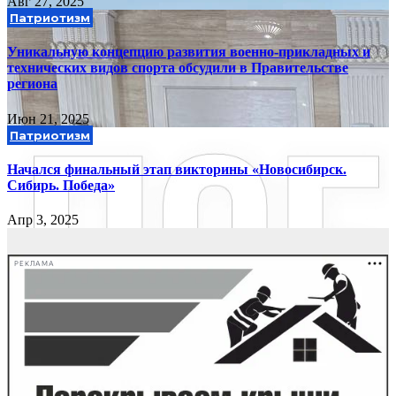
Авг 27, 2025
Патриотизм
Уникальную концепцию развития военно-прикладных и
технических видов спорта обсудили в Правительстве
региона
Июн 21, 2025
Патриотизм
Начался финальный этап викторины «Новосибирск.
Сибирь. Победа»
Апр 3, 2025
РЕКЛАМА