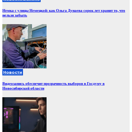
Немка с улицы Немецкой: как Ольга Дунаева сорок лет хранит то, что
нельзя забыть
Новости
Видеозапись обеспечит прозрачность выборов в Госдуму в
Новосибирской области