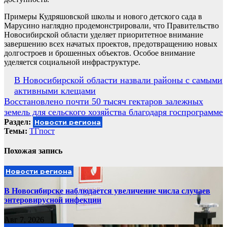
Примеры Кудряшовской школы и нового детского сада в
Марусино наглядно продемонстрировали, что Правительство
Новосибирской области уделяет приоритетное внимание
завершению всех начатых проектов, предотвращению новых
долгостроев и брошенных объектов. Особое внимание
уделяется социальной инфраструктуре.
Навигация
В Новосибирской области назвали районы с самыми
активными клещами
по
Восстановлено почти 50 тысяч гектаров залежных
записям
земель для сельского хозяйства благодаря госпрограмме
Раздел:
Новости региона
Темы:
ТГпост
Похожая запись
Новости региона
В Новосибирске наблюдается увеличение числа случаев
энтеровирусной инфекции
Авг 7, 2026