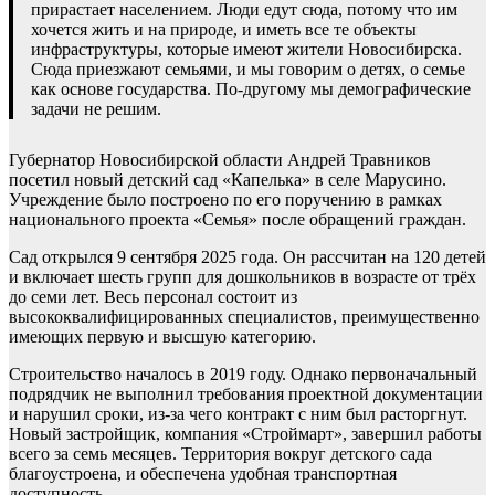
прирастает населением. Люди едут сюда, потому что им
хочется жить и на природе, и иметь все те объекты
инфраструктуры, которые имеют жители Новосибирска.
Сюда приезжают семьями, и мы говорим о детях, о семье
как основе государства. По-другому мы демографические
задачи не решим.
Губернатор Новосибирской области Андрей Травников
посетил новый детский сад «Капелька» в селе Марусино.
Учреждение было построено по его поручению в рамках
национального проекта «Семья» после обращений граждан.
Сад открылся 9 сентября 2025 года. Он рассчитан на 120 детей
и включает шесть групп для дошкольников в возрасте от трёх
до семи лет. Весь персонал состоит из
высококвалифицированных специалистов, преимущественно
имеющих первую и высшую категорию.
Строительство началось в 2019 году. Однако первоначальный
подрядчик не выполнил требования проектной документации
и нарушил сроки, из-за чего контракт с ним был расторгнут.
Новый застройщик, компания «Строймарт», завершил работы
всего за семь месяцев. Территория вокруг детского сада
благоустроена, и обеспечена удобная транспортная
доступность.