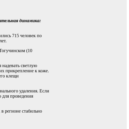
жительная динамика:
ились 715 человек по
лет.
Тогучинском (10
 надевать светлую
их прикрепление к коже.
его клещи
нального удаления. Если
ю для проведения
 в регионе стабильно