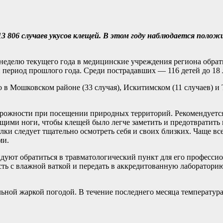
13 806 случаев укусов клещей. В этом году наблюдается поло
неделю текущего года в медицинские учреждения региона обрат
 период прошлого года. Среди пострадавших — 116 детей до 18 
в Мошковском районе (33 случая), Искитимском (11 случаев) и 
рожности при посещении природных территорий. Рекомендуется
ими ноги, чтобы клещей было легче заметить и предотвратить 
улки следует тщательно осмотреть себя и своих близких. Чаще вс
ми.
уют обратиться в травматологический пункт для его профессио
ость с влажной ваткой и передать в аккредитованную лаборатори
льной жаркой погодой. В течение последнего месяца температура