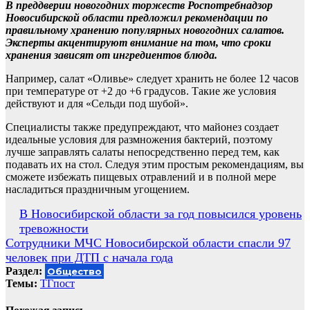
В преддверии новогодних торжеств Роспотребнадзор
Новосибирской области предложил рекомендации по
правильному хранению популярных новогодних салатов.
Эксперты акцентируют внимание на том, что сроки
хранения зависят от ингредиентов блюда.
Например, салат «Оливье» следует хранить не более 12 часов
при температуре от +2 до +6 градусов. Такие же условия
действуют и для «Сельди под шубой».
Специалисты также предупреждают, что майонез создает
идеальные условия для размножения бактерий, поэтому
лучше заправлять салаты непосредственно перед тем, как
подавать их на стол. Следуя этим простым рекомендациям, вы
сможете избежать пищевых отравлений и в полной мере
насладиться праздничным угощением.
Навигация
В Новосибирской области за год повысился уровень
тревожности
по
Сотрудники МЧС Новосибирской области спасли 97
записям
человек при ДТП с начала года
Раздел:
Общество
Темы:
ТГпост