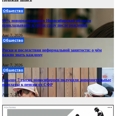
Похожая запись
Общество
99% новорожденных в Новосибирской области
прикладывают к груди сразу после рождения
Авг 7, 2026
Общество
Риски и последствия неформальной занятости: о чём
важно знать каждому
Авг 7, 2026
Общество
Свыше 7 тысяч новосибирцев получили дополнительные
выплаты к пенсии от СФР
Авг 7, 2026
РЕКЛАМА