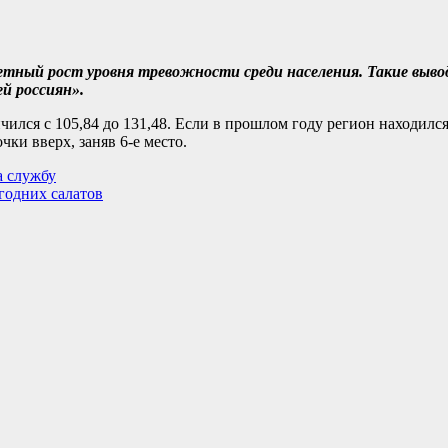
метный рост уровня тревожности среди населения. Такие выв
й россиян».
лся с 105,84 до 131,48. Если в прошлом году регион находился
чки вверх, заняв 6-е место.
а службу
годних салатов