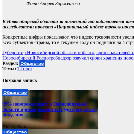
Фото Андрея Заржецкого
В Новосибирской области за последний год наблюдается за
исследователи проекта «Национальный индекс тревожносте
Конкретные цифры показывают, что индекс тревожности увеличи
всех субъектов страны, то в текущем году он поднялся на 4 стро
Навигация
Губернатор Новосибирской области поблагодарил спасателей з
Новосибирский Роспотребнадзор озвучил сроки хранения ново
по
Раздел:
Общество
записям
Темы:
ТГпост
Похожая запись
Общество
99% новорожденных в Новосибирской
области прикладывают к груди сразу после
рождения
Авг 7, 2026
Общество