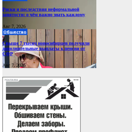
Риски и последствия неформальной
занятости: о чём важно знать каждому
Авг 7, 2026
Общество
Свыше 7 тысяч новосибирцев получили
дополнительные выплаты к пенсии от
СФР
Авг 7, 2026
РЕКЛАМА