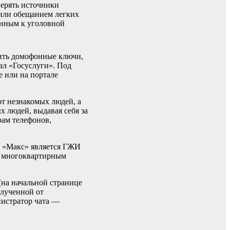
ерять источники
 или обещанием легких
енным к уголовной
нить домофонные ключи,
ал «Госуслуги». Под
 или на портале
от незнакомых людей, а
 людей, выдавая себя за
рам телефонов,
е «Макс» является ГЖИ
я многоквартирным
(на начальной странице
олученной от
истратор чата —