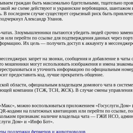
ываем граждан быть максимально бдительными, тщательно пров
такой же схеме действуют и украинские вербовщики, шантажом
. В последнем случае существует серьезный риск быть привлеч
 подчеркнул Александр Уланов.
н-чатах. Злоумышленники пытаются убедить людей срочно заме
ов или перейти по ссылке для подтверждения данных через порт
рмацию. Их цель — получить доступ к аккаунту в мессенджере
ессенджерах запрет на звонки, сообщения и добавление в чаты 
то мошенники могут использовать изображения и имена знакомых
перестраховаться и уточнить информацию по официальным номе
осит предоставить код, лучше прекратить общение.
ой области, официальным владельцем домового чата в систем
ляющей компании (ТСЖ, ТСН, ЖСК). В случае смены управлени
 «Макс», можно воспользоваться приложением «Госуслуги.Дом» 
 QR-кодами на платежных квитанциях или перейти по ссылке, п
кольким признакам: наличие владельца чата — ГЖИ НСО, админ
слуги Дом» и «Инфо Бот».
еры поддержки фермеров и животноводов