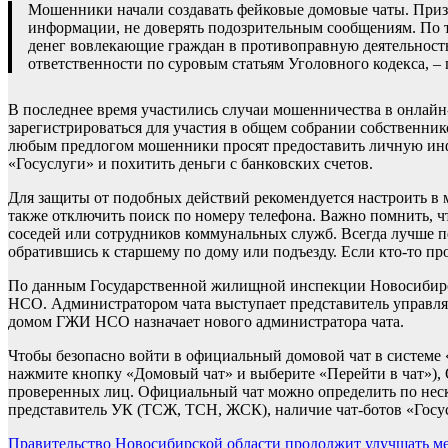
Мошенники начали создавать фейковые домовые чаты. Приз
информации, не доверять подозрительным сообщениям. По 
денег вовлекающие граждан в противоправную деятельность
ответственности по суровым статьям Уголовного кодекса, –
В последнее время участились случаи мошенничества в онлай
зарегистрироваться для участия в общем собрании собственник
любым предлогом мошенники просят предоставить личную инфо
«Госуслуги» и похитить деньги с банковских счетов.
Для защиты от подобных действий рекомендуется настроить в м
также отключить поиск по номеру телефона. Важно помнить, ч
соседей или сотрудников коммунальных служб. Всегда лучше 
обратившись к старшему по дому или подъезду. Если кто-то пр
По данным Государственной жилищной инспекции Новосибирск
НСО. Администратором чата выступает представитель управ
домом ГЖИ НСО назначает нового администратора чата.
Чтобы безопасно войти в официальный домовой чат в системе
нажмите кнопку «Домовый чат» и выберите «Перейти в чат»),
проверенных лиц. Официальный чат можно определить по нес
представитель УК (ТСЖ, ТСН, ЖСК), наличие чат-ботов «Госу
Навигация
Правительство Новосибирской области продолжит улучшать м