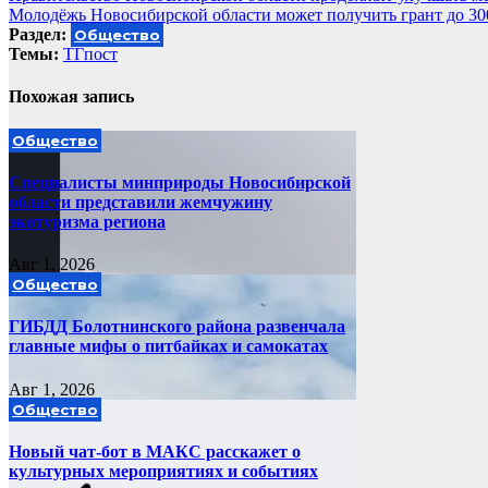
Молодёжь Новосибирской области может получить грант до 300
по
Раздел:
Общество
записям
Темы:
ТГпост
Похожая запись
Общество
Специалисты минприроды Новосибирской
области представили жемчужину
экотуризма региона
Авг 1, 2026
Общество
ГИБДД Болотнинского района развенчала
главные мифы о питбайках и самокатах
Авг 1, 2026
Общество
Новый чат-бот в МАКС расскажет о
культурных мероприятиях и событиях