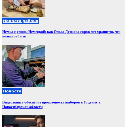
Новости района
Немка с улицы Немецкой: как Ольга Дунаева сорок лет хранит то, что
нельзя забыть
Новости
Видеозапись обеспечит прозрачность выборов в Госдуму в
Новосибирской области