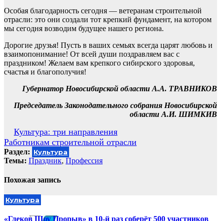
Особая благодарность сегодня — ветеранам строительной
отрасли: это они создали тот крепкий фундамент, на котором
мы сегодня возводим будущее нашего региона.
Дорогие друзья! Пусть в ваших семьях всегда царят любовь и
взаимопонимание! От всей души поздравляем вас с
праздником! Желаем вам крепкого сибирского здоровья,
счастья и благополучия!
Губернатор Новосибирской области А.А. ТРАВНИКОВ
Председатель Законодательного собрания Новосибирской
области А.И. ШИМКИВ
Навигация
Культура: три направления
Работникам строительной отрасли
по
Раздел:
Культура
записям
Темы:
Праздник
,
Профессия
Похожая запись
Культура
«Глеков Шоу Прорыв» в 10-й раз соберёт 500 участников