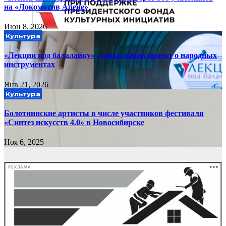
на «Локомотив Арене»
Июн 8, 2026
Культура
«Лекции под балалайку»: уникальный проект о народных
инструментах
Янв 21, 2026
Культура
Болотнинские артисты в числе участников фестиваля
«Синтез искусств 4.0» в Новосибирске
Ноя 6, 2025
РЕКЛАМА