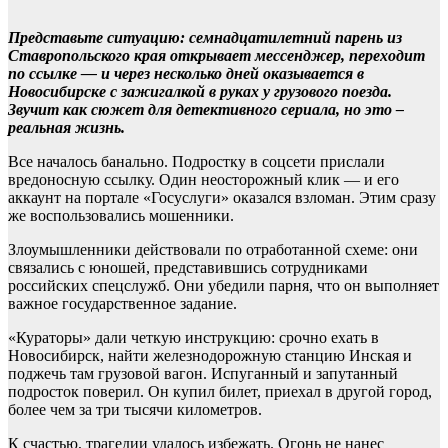
Представьте ситуацию: семнадцатилетний парень из
Ставропольского края открывает мессенджер, переходит
по ссылке — и через несколько дней оказывается в
Новосибирске с зажигалкой в руках у грузового поезда.
Звучит как сюжет для детективного сериала, но это –
реальная жизнь.
Все началось банально. Подростку в соцсети прислали
вредоносную ссылку. Один неосторожный клик — и его
аккаунт на портале «Госуслуги» оказался взломан. Этим сразу
же воспользовались мошенники.
Злоумышленники действовали по отработанной схеме: они
связались с юношей, представившись сотрудниками
российских спецслужб. Они убедили парня, что он выполняет
важное государственное задание.
«Кураторы» дали четкую инструкцию: срочно ехать в
Новосибирск, найти железнодорожную станцию Инская и
поджечь там грузовой вагон. Испуганный и запутанный
подросток поверил. Он купил билет, приехал в другой город,
более чем за три тысячи километров.
К счастью, трагедии удалось избежать. Огонь не нанес