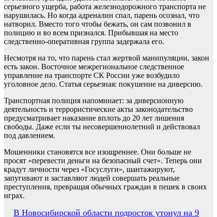
серьезного ущерба, работа железнодорожного транспорта не
нарушилась. Но когда адреналин спал, парень осознал, что
натворил. Вместо того чтобы бежать, он сам позвонил в
полицию и во всем признался. Прибывшая на место
следственно-оперативная группа задержала его.
Несмотря на то, что парень стал жертвой манипуляции, закон
есть закон. Восточное межрегиональное следственное
управление на транспорте СК России уже возбудило
уголовное дело. Статья серьезная: покушение на диверсию.
Транспортная полиция напоминает: за диверсионную
деятельность и террористические акты законодательство
предусматривает наказание вплоть до 20 лет лишения
свободы. Даже если ты несовершеннолетний и действовал
под давлением.
Мошенники становятся все изощреннее. Они больше не
просят «перевести деньги на безопасный счет». Теперь они
крадут личности через «Госуслуги», шантажируют,
запугивают и заставляют людей совершать реальные
преступления, превращая обычных граждан в пешек в своих
играх.
Навигация
В Новосибирской области подросток утонул на 9