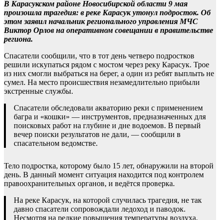
В Карасукском районе Новосибирской области 9 мая
произошла трагедия: в реке Карасук утонул подросток. Об
этом заявил начальник регионального управления МЧС
Виктор Орлов на оперативном совещании в правительстве
региона.
Спасатели сообщили, что в тот день четверо подростков
решили искупаться рядом с мостом через реку Карасук. Трое
из них смогли выбраться на берег, а один из ребят выплыть не
сумел. На место происшествия незамедлительно прибыли
экстренные службы.
Спасатели обследовали акваторию реки с применением
багра и «кошки» — инструментов, предназначенных для
поисковых работ на глубине и дне водоемов. В первый
вечер поиски результатов не дали, — сообщили в
спасательном ведомстве.
Тело подростка, которому было 15 лет, обнаружили на второй
день. В данный момент ситуация находится под контролем
правоохранительных органов, и ведётся проверка.
На реке Карасук, на которой случилась трагедия, не так
давно спасатели сопровождали ледоход и паводок.
Несмотря на редкие повышения температуры воздуха,