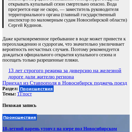
открывать купальный сезон смертельно опасно. Вода
прогреется еще не скоро, — заместитель руководителя
территориального органа (главный государственный
инспектор по маломерным судам Новосибирской области)
Сергей Кудинов.
Даже кратковременное пребывание в воде может привести к
переохлаждению и судорогам, что значительно увеличивает
вероятность несчастных случаев. Поэтому рекомендуется
дождаться официального открытия купального сезона и
посещать только разрешенные пляжи.
Навигация
13 лет строгого режима за диверсию на железной
дороге дали жителю региона
по
Приехал из Ставрополя в Новосибирск поджечь поезд
записям
Раздел:
Происшествия
Темы:
ТГпост
Похожая запись
Происшествия
18-летний парень утонул на озере под Новосибирском