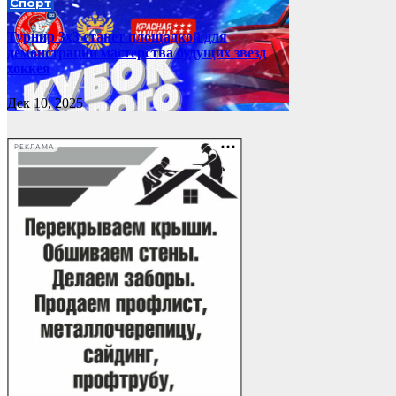
Спорт
Турнир 3х3 станет площадкой для
демонстрации мастерства будущих звезд
хоккея
Дек 10, 2025
РЕКЛАМА