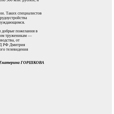
сии. Таких специалистов
трудоустройства
 нуждающимся.
и добрые пожелания в
шним труженикам —
водства, от
ГД РФ Дмитрия
ного телевидения
Екатерина ГОРШКОВА