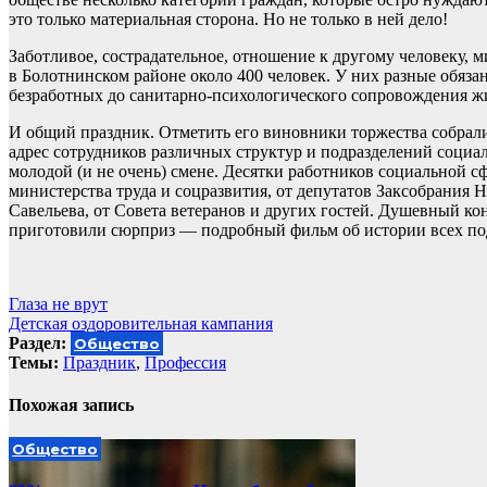
это только материальная сторона. Но не только в ней дело!
Заботливое, сострадательное, отношение к другому человеку, 
в Болотнинском районе около 400 человек. У них разные обяза
безработных до санитарно-психологического сопровождения ж
И общий праздник. Отметить его виновники торжества собрали
адрес сотрудников различных структур и подразделений социа
молодой (и не очень) смене. Десятки работников социальной с
министерства труда и соцразвития, от депутатов Заксобрания
Савельева, от Совета ветеранов и других гостей. Душевный кон
приготовили сюрприз — подробный фильм об истории всех по
Навигация
Глаза не врут
Детская оздоровительная кампания
по
Раздел:
Общество
записям
Темы:
Праздник
,
Профессия
Похожая запись
Общество