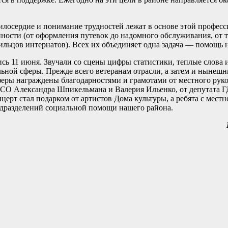
милосердие и понимание трудностей лежат в основе этой профес
нности (от оформления путевок до надомного обслуживания, от 
ильцов интернатов). Всех их объединяет одна задача — помощь
сь 11 июня. Звучали со сцены цифры статистики, теплые слова 
льной сферы. Прежде всего ветеранам отрасли, а затем и ныне
феры награждены благодарностями и грамотами от местного руко
 НСО Александра Шпикельмана и Валерия Ильенко, от депутата 
церт стал подарком от артистов Дома культуры, а ребята с мест
дразделений социальной помощи нашего района.