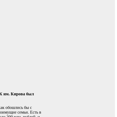
К им. Кирова был
как обошлись бы с
оимущие семьи. Есть в
ло 300 млн. рублей, и