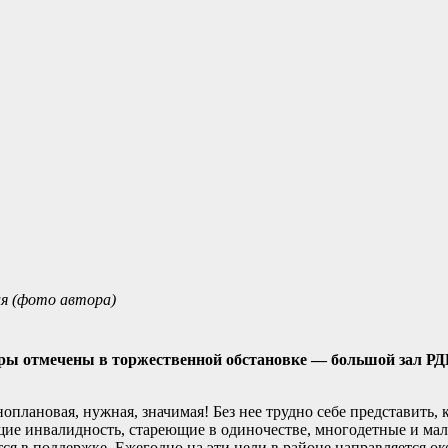
ия (фото автора)
ры отмечены в торжественной обстановке — большой зал РД
плановая, нужная, значимая! Без нее трудно себе представить, 
щие инвалидность, стареющие в одиночестве, многодетные и мал
я в поддержке. Ежегодно на эти цели в районе направляется око