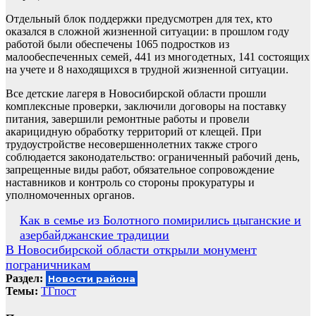
Отдельный блок поддержки предусмотрен для тех, кто
оказался в сложной жизненной ситуации: в прошлом году
работой были обеспечены 1065 подростков из
малообеспеченных семей, 441 из многодетных, 141 состоящих
на учете и 8 находящихся в трудной жизненной ситуации.
Все детские лагеря в Новосибирской области прошли
комплексные проверки, заключили договоры на поставку
питания, завершили ремонтные работы и провели
акарицидную обработку территорий от клещей. При
трудоустройстве несовершеннолетних также строго
соблюдается законодательство: ограниченный рабочий день,
запрещенные виды работ, обязательное сопровождение
наставников и контроль со стороны прокуратуры и
уполномоченных органов.
Навигация
Как в семье из Болотного помирились цыганские и
азербайджанские традиции
по
В Новосибирской области открыли монумент
записям
пограничникам
Раздел:
Новости района
Темы:
ТГпост