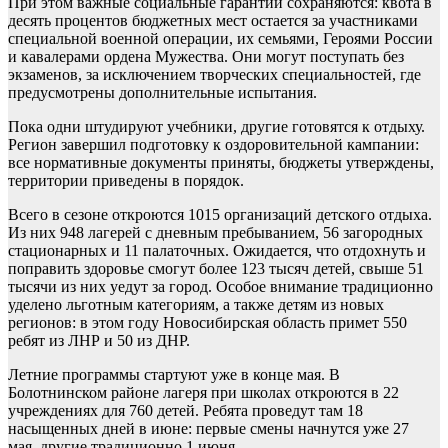
При этом важные социальные гарантии сохраняются: квота в
десять процентов бюджетных мест остается за участниками
специальной военной операции, их семьями, Героями России
и кавалерами ордена Мужества. Они могут поступать без
экзаменов, за исключением творческих специальностей, где
предусмотрены дополнительные испытания.
Пока одни штудируют учебники, другие готовятся к отдыху.
Регион завершил подготовку к оздоровительной кампании:
все нормативные документы приняты, бюджеты утверждены,
территории приведены в порядок.
Всего в сезоне откроются 1015 организаций детского отдыха.
Из них 948 лагерей с дневным пребыванием, 56 загородных
стационарных и 11 палаточных. Ожидается, что отдохнуть и
поправить здоровье смогут более 123 тысяч детей, свыше 51
тысячи из них уедут за город. Особое внимание традиционно
уделено льготным категориям, а также детям из новых
регионов: в этом году Новосибирская область примет 550
ребят из ЛНР и 50 из ДНР.
Летние программы стартуют уже в конце мая. В
Болотнинском районе лагеря при школах откроются в 22
учреждениях для 760 детей. Ребята проведут там 18
насыщенных дней в июне: первые смены начнутся уже 27
мая, другие традиционно 1 июня.