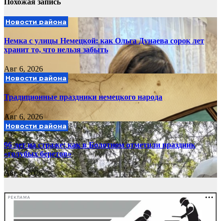
Похожая запись
Новости района
Немка с улицы Немецкой: как Ольга Дунаева сорок лет
хранит то, что нельзя забыть
Авг 6, 2026
Новости района
Традиционные праздники немецкого народа
Авг 6, 2026
Новости района
96 лет на страже: как в Болотном отметили праздник
«голубых беретов»
Авг 2, 2026
РЕКЛАМА