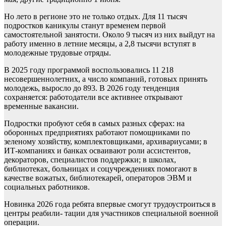
Но лето в регионе это не только отдых. Для 11 тысяч
подростков каникулы станут временем первой
самостоятельной занятости. Около 9 тысяч из них выйдут на
работу именно в летние месяцы, а 2,8 тысячи вступят в
молодежные трудовые отряды.
В 2025 году программой воспользовались 11 218
несовершеннолетних, а число компаний, готовых принять
молодежь, выросло до 893. В 2026 году тенденция
сохраняется: работодатели все активнее открывают
временные вакансии.
Подростки пробуют себя в самых разных сферах: на
оборонных предприятиях работают помощниками по
зеленому хозяйству, комплектовщиками, архивариусами; в
ИТ-компаниях и банках осваивают роли ассистентов,
декораторов, специалистов поддержки; в школах,
библиотеках, больницах и соцучреждениях помогают в
качестве вожатых, библиотекарей, операторов ЭВМ и
социальных работников.
Новинка 2026 года ребята впервые смогут трудоустроиться в
центры реабили- тации для участников специальной военной
операции.