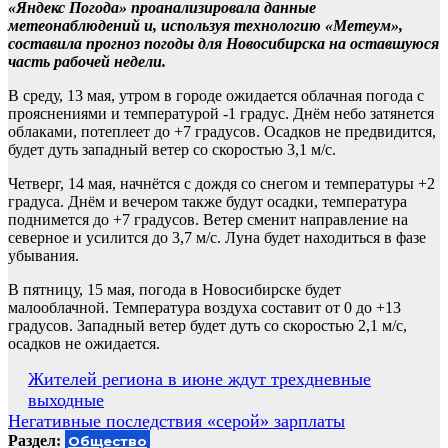
«Яндекс Погода» проанализировала данные
метеонаблюдений и, используя технологию «Метеум»,
составила прогноз погоды для Новосибирска на оставшуюся
часть рабочей недели.
В среду, 13 мая, утром в городе ожидается облачная погода с
прояснениями и температурой -1 градус. Днём небо затянется
облаками, потеплеет до +7 градусов. Осадков не предвидится,
будет дуть западный ветер со скоростью 3,1 м/с.
Четверг, 14 мая, начнётся с дождя со снегом и температуры +2
градуса. Днём и вечером также будут осадки, температура
поднимется до +7 градусов. Ветер сменит направление на
северное и усилится до 3,7 м/с. Луна будет находиться в фазе
убывания.
В пятницу, 15 мая, погода в Новосибирске будет
малооблачной. Температура воздуха составит от 0 до +13
градусов. Западный ветер будет дуть со скоростью 2,1 м/с,
осадков не ожидается.
Навигация
Жителей региона в июне ждут трехдневные
выходные
по
Негативные последствия «серой» зарплаты
записям
Раздел:
Общество