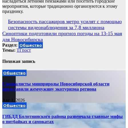
насладиться летними пейзажами или посетить городские
мероприятия, которые традиционно организуются к этому
празднику.
Навигация
Безопасность пассажиров метро усилят с помощью
системы видеонаблюдения за 7,8 миллиона
по
Синоптики подготовили прогноз погоды на 13-15 мая
записям
для Новосибирска
Раздел:
Общество
Темы:
ТГпост
Похожая запись
Общество
Специалисты минприроды Новосибирской области
представили жемчужину экотуризма региона
Авг 1, 2026
Общество
ГИБДД Болотнинского района развенчала главные мифы
о питбайках и самокатах