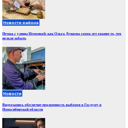
Новости района
Немка с улицы Немецкой: как Ольга Дунаева сорок лет хранит то, что
нельзя забыть
Новости
Видеозапись обеспечит прозрачность выборов в Госдуму в
Новосибирской области