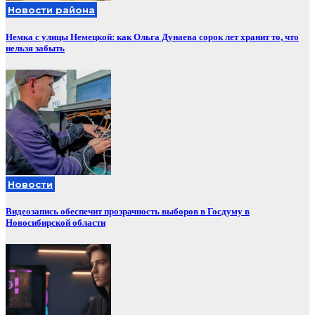
Новости района
Немка с улицы Немецкой: как Ольга Дунаева сорок лет хранит то, что
нельзя забыть
Новости
Видеозапись обеспечит прозрачность выборов в Госдуму в
Новосибирской области