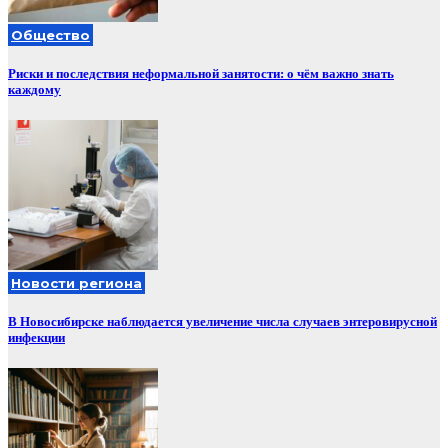
Общество
Риски и последствия неформальной занятости: о чём важно знать
каждому
Новости региона
В Новосибирске наблюдается увеличение числа случаев энтеровирусной
инфекции