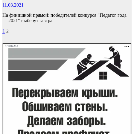
11.03.2021
На финишной прямой: победителей конкурса "Педагог года
— 2021" выберут завтра
Пагинация
1
2
записей
РЕКЛАМА