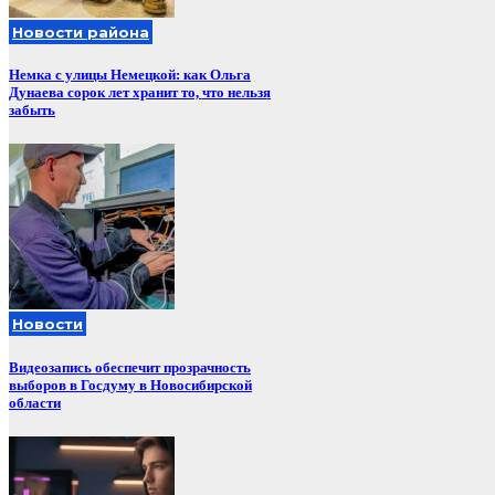
Новости района
Немка с улицы Немецкой: как Ольга
Дунаева сорок лет хранит то, что нельзя
забыть
Новости
Видеозапись обеспечит прозрачность
выборов в Госдуму в Новосибирской
области