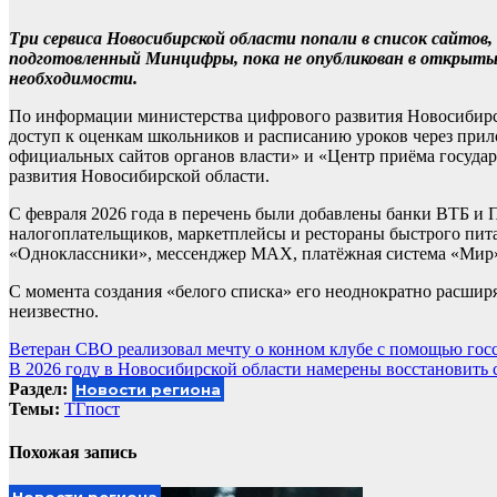
Три сервиса Новосибирской области попали в список сайтов
подготовленный Минцифры, пока не опубликован в открытых
необходимости.
По информации министерства цифрового развития Новосибирс
доступ к оценкам школьников и расписанию уроков через при
официальных сайтов органов власти» и «Центр приёма государ
развития Новосибирской области.
С февраля 2026 года в перечень были добавлены банки ВТБ и 
налогоплательщиков, маркетплейсы и рестораны быстрого пита
«Одноклассники», мессенджер MAX, платёжная система «Мир»,
С момента создания «белого списка» его неоднократно расширя
неизвестно.
Навигация
Ветеран СВО реализовал мечту о конном клубе с помощью гос
В 2026 году в Новосибирской области намерены восстановить 
по
Раздел:
Новости региона
записям
Темы:
ТГпост
Похожая запись
Новости региона