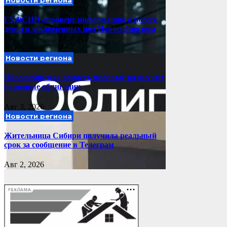
ГУФСИН опроверг информацию о побеге
девяти заключенных под Новосибирском
Авг 5, 2026
Новости региона
Новосибирская область впервые разместит
народные облигации
Авг 3, 2026
Новости региона
Жительница Сибири получила реальный
срок за сообщение в Телеграм
Авг 2, 2026
РЕКЛАМА