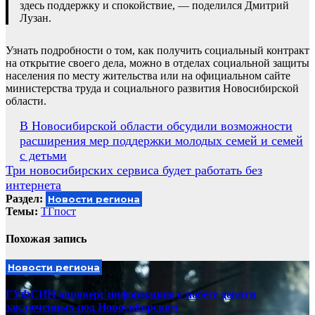
здесь поддержку и спокойствие, — поделился Дмитрий
Лузан.
Узнать подробности о том, как получить социальный контракт
на открытие своего дела, можно в отделах социальной защиты
населения по месту жительства или на официальном сайте
министерства труда и социального развития Новосибирской
области.
Навигация
В Новосибирской области обсудили возможности
расширения мер поддержки молодых семей и семей
по
с детьми
записям
Три новосибирских сервиса будет работать без
интернета
Раздел:
Новости региона
Темы:
ТГпост
Похожая запись
Новости региона
ГУФСИН опроверг информацию о побеге девяти
заключенных под Новосибирском