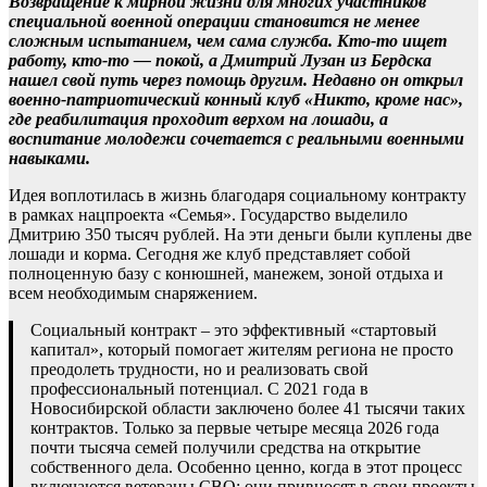
Возвращение к мирной жизни для многих участников
специальной военной операции становится не менее
сложным испытанием, чем сама служба. Кто-то ищет
работу, кто-то — покой, а Дмитрий Лузан из Бердска
нашел свой путь через помощь другим. Недавно он открыл
военно-патриотический конный клуб «Никто, кроме нас»,
где реабилитация проходит верхом на лошади, а
воспитание молодежи сочетается с реальными военными
навыками.
Идея воплотилась в жизнь благодаря социальному контракту
в рамках нацпроекта «Семья». Государство выделило
Дмитрию 350 тысяч рублей. На эти деньги были куплены две
лошади и корма. Сегодня же клуб представляет собой
полноценную базу с конюшней, манежем, зоной отдыха и
всем необходимым снаряжением.
Социальный контракт – это эффективный «стартовый
капитал», который помогает жителям региона не просто
преодолеть трудности, но и реализовать свой
профессиональный потенциал. С 2021 года в
Новосибирской области заключено более 41 тысячи таких
контрактов. Только за первые четыре месяца 2026 года
почти тысяча семей получили средства на открытие
собственного дела. Особенно ценно, когда в этот процесс
включаются ветераны СВО: они привносят в свои проекты