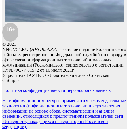
16+
© 2021
NNOV54.RU (
ННОВ54.РУ)
- сетевое издание Болотнинского
района. Зарегистрировано Федеральной службой по надзору в
сфере связи, информационных технологий и массовых
коммуникаций (Роскомнадзор), свидетельство о регистрации
Эл № ФС77-81542 от 16 июля 2021г.
Учредитель ГАУ НСО «Издательский дом «Советская
Сибирь».
Политика конфиденциальности персональных данных
На информационном ресурсе применяются рекомендательные
технологии (информационные технологии предоставления
информации на основе сбора, систематизации и анализа
сведений, относящихся к предпочтениям пользователей сети
«Интернет», находящихся на территории Российской
Федерации).