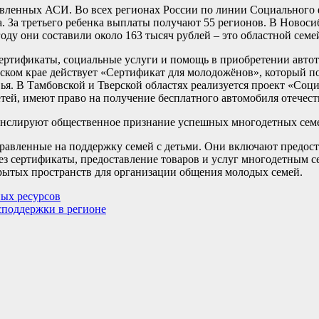
тавленных АСИ. Во всех регионах России по линии Социального
. За третьего ребенка выплаты получают 55 регионов. В Новоси
 году они составили около 163 тысяч рублей – это областной сем
ертификаты, социальные услуги и помощь в приобретении автот
ском крае действует «Сертификат для молодожёнов», который п
я. В Тамбовской и Тверской областях реализуется проект «Соци
тей, имеют право на получение бесплатного автомобиля отечест
анслируют общественное признание успешных многодетных сем
авленные на поддержку семей с детьми. Они включают предост
ез сертификаты, предоставление товаров и услуг многодетным с
крытых пространств для организации общения молодых семей.
ных ресурсов
споддержки в регионе