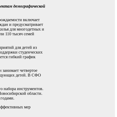
пектам демографической
 рождаемости включает
ждан и предусматривает
жилья для многодетных и
ли 110 тысяч семей
риятий для детей из
поддержки студенческих
яется гибкий график
н занимает четвертое
ледующих детей. В СФО
о набора инструментов.
Новосибирской области.
 годами.
 эффективных мер