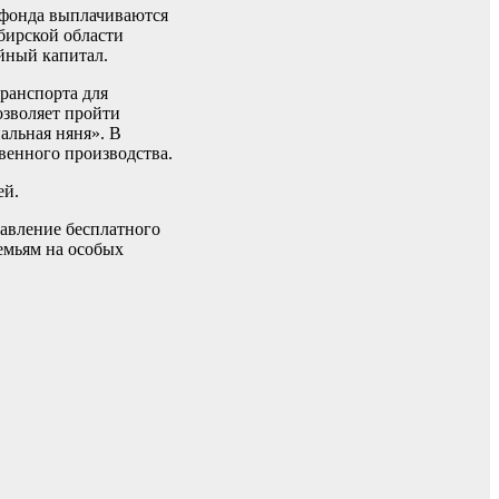
 фонда выплачиваются
бирской области
ейный капитал.
ранспорта для
озволяет пройти
альная няня». В
венного производства.
ей.
авление бесплатного
емьям на особых