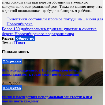
электронном виде при первом обращении в женскую
консультацию или родильный дом. Также их можно получить
в детской поликлинике, где будет наблюдаться ребёнок.
Навигация
Синоптики составили прогноз погоды на 1 июня для
Новосибирска
по
Более 150 добровольцев приняли участие в очистке
записям
берега Новосибирского водохранилища
Раздел:
Общество
Темы:
ТГпост
Похожая запись
Общество
99% новорожденных в Новосибирской области
прикладывают к груди сразу после рождения
Авг 7, 2026
Общество
Риски и последствия неформальной занятости: о чём
важно знать каждому