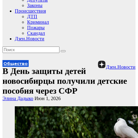
Законы
Происшествия
ДТП
Криминал
Пожары
Скандал
Дзен.Новости
Общество
Дзен.Новости
В День защиты детей
новосибирцы получили детские
пособия через СФР
Элина Дадыко
Июн 1, 2026