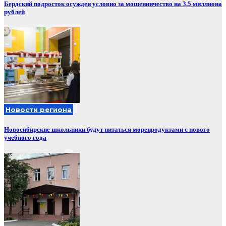
Бердский подросток осужден условно за мошенничество на 3,5 миллиона
рублей
Новости региона
Новосибирские школьники будут питаться морепродуктами с нового
учебного года