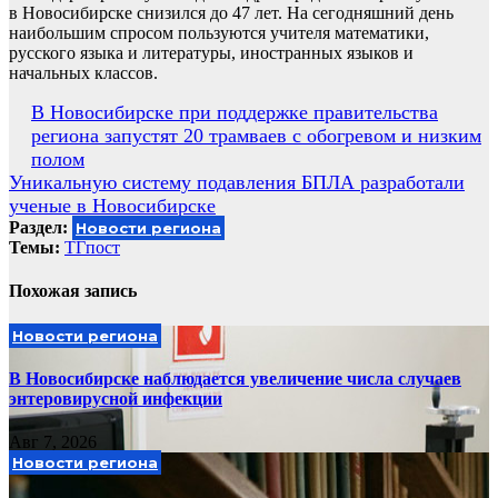
в Новосибирске снизился до 47 лет. На сегодняшний день
наибольшим спросом пользуются учителя математики,
русского языка и литературы, иностранных языков и
начальных классов.
Навигация
В Новосибирске при поддержке правительства
региона запустят 20 трамваев с обогревом и низким
по
полом
записям
Уникальную систему подавления БПЛА разработали
ученые в Новосибирске
Раздел:
Новости региона
Темы:
ТГпост
Похожая запись
Новости региона
В Новосибирске наблюдается увеличение числа случаев
энтеровирусной инфекции
Авг 7, 2026
Новости региона