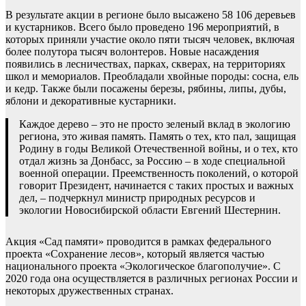
В результате акции в регионе было высажено 58 106 деревьев
и кустарников. Всего было проведено 196 мероприятий, в
которых приняли участие около пяти тысяч человек, включая
более полутора тысяч волонтеров. Новые насаждения
появились в лесничествах, парках, скверах, на территориях
школ и мемориалов. Преобладали хвойные породы: сосна, ель
и кедр. Также были посажены березы, рябины, липы, дубы,
яблони и декоративные кустарники.
Каждое дерево – это не просто зеленый вклад в экологию
региона, это живая память. Память о тех, кто пал, защищая
Родину в годы Великой Отечественной войны, и о тех, кто
отдал жизнь за Донбасс, за Россию – в ходе специальной
военной операции. Преемственность поколений, о которой
говорит Президент, начинается с таких простых и важных
дел, – подчеркнул министр природных ресурсов и
экологии Новосибирской области Евгений Шестернин.
Акция «Сад памяти» проводится в рамках федерального
проекта «Сохранение лесов», который является частью
национального проекта «Экологическое благополучие». С
2020 года она осуществляется в различных регионах России и
некоторых дружественных странах.