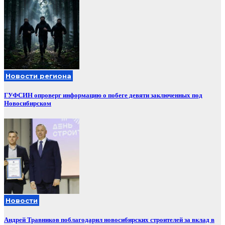
Новости региона
ГУФСИН опроверг информацию о побеге девяти заключенных под
Новосибирском
Новости
Андрей Травников поблагодарил новосибирских строителей за вклад в