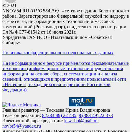
© 2021
NNOV54.RU (
ННОВ54.РУ)
- сетевое издание Болотнинского
района. Зарегистрировано Федеральной службой по надзору в
сфере связи, информационных технологий и массовых
коммуникаций (Роскомнадзор), свидетельство о регистрации
Эл № ФС77-81542 от 16 июля 2021г.
Учредитель ГАУ НСО «Издательский дом «Советская
Сибирь».
Политика конфиденциальности персональных данных
На информационном ресурсе применяются рекомендательные
технологии (информационные технологии предоставления
информации на основе сбора, систематизации и анализа
сведений, относящихся к предпочтениям пользователей сети
«Интернет», находящихся на территории Российской
Федерации).
Главный редактор — Таскаева Ирина Владимировна
Телефон редакции:
8 (383-49) 22-435
,
8 (383-49) 22-373
Электронной адрес редакции:
ksw_bol@mail.ru
,
novbr54@yandex.ru
Адрес редакции: 633340, Новосибирская область, г. Болотное,