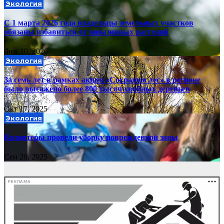
Экология
С 1 марта 2026 года владельцы земельных участков
обязаны избавиться от инвазивных растений
Фев 10, 2026
Экология
За семь лет в рамках акции «Сохраним лес» в регионе
было высажено более 800 тысяч хвойных деревьев
Окт 17, 2025
Экология
Волонтеры провели уборку поврежденной зоны
Сен 20, 2025
РЕКЛАМА