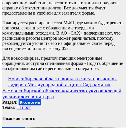
о временном выбытии, пересчитать платежи или получить
справку об отсутствии долгов. Все документы будут
предоставлены в удобной для заявителя форме.
Планируется расширение сети МФЦ, где можно будет решать
вопросы, связанные с обращением с твердыми
коммунальными отходами. В АО «САХ» подчеркивают, что
расписание работы центров может различаться, поэтому
рекомендуется уточнять его на официальном сайте перед
посещением или по телефону 052.
Для новосибирцев, предпочитающих электронные
обращения, доступна специальная форма «Подать обращение»
на официальном сайте регионального оператора.
Навигация
Новосибирская область вошла в число регионов-
лидеров Международной акции «Сад памяти»
по
В Новосибирской области количество укусов клещей
записям
увеличилось в пять раз
Раздел:
Экология
Темы:
ТГпост
Похожая запись